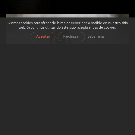
Usamos cookies para ofrecerle la mejor experiencia posible en nuestro sitio
web. Si continúa utilizando este sitio, acepta el uso de cookies.
Aceptar
Rechazar
Saber más
Categoría
Ruta Cofrade
de
la
En la Ruta Cofrade de Zaragoza número 1 podrás
entrada:
visitar las Iglesias de San Pablo, Santiago, Santa