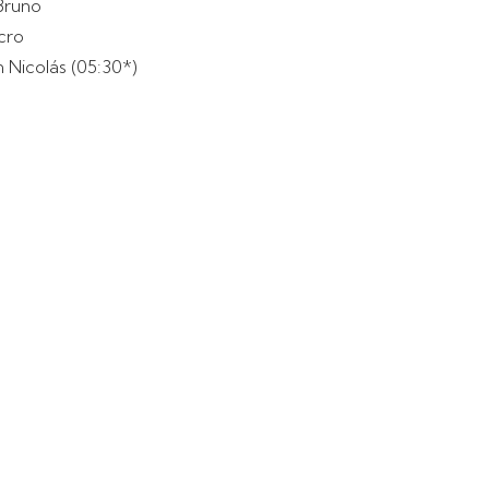
 Bruno
cro
n Nicolás (05:30*)