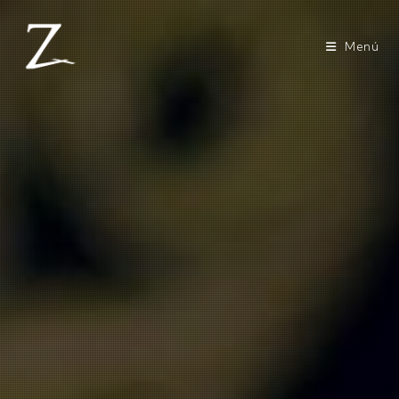
Ir
al
contenido
Menú